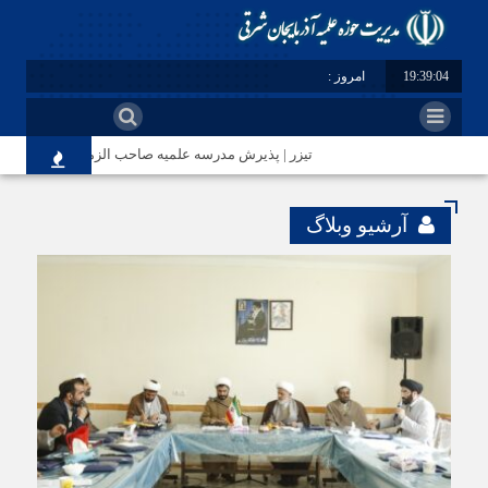
19:39:05
امروز : پنج شنبه - ۱۵ مرداد - ۱۴۰۵
تیزر | پذیرش مدرسه علمیه صاحب الزمان(عج) مرند
آرشیو وبلاگ