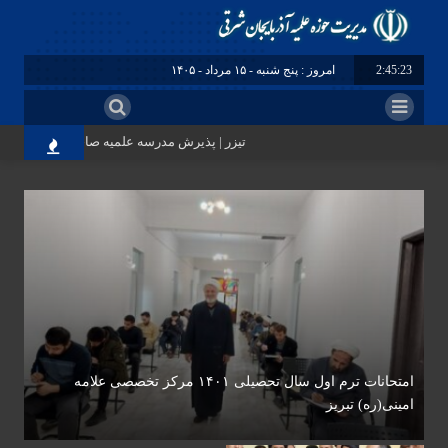
2:45:24
امروز : پنج شنبه - ۱۵ مرداد - ۱۴۰۵
تیزر | پذیرش مدرسه علمیه صاحب الزمان(عج) مر
امتحانات ترم اول سال تحصیلی ۱۴۰۱ مرکز تخصصی علامه
امینی(ره) تبریز