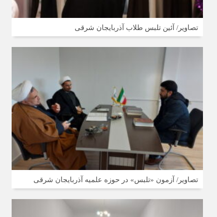
تصاویر/ آئین تلبس طلاب آذربایجان شرقی
تصاویر/ آزمون «تلبس» در حوزه علمیه آذربایجان شرقی