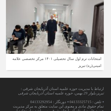
امتحانات ترم اول سال تحصیلی ۱۴۰۱ مرکز تخصصی علامه
امینی(ره) تبریز
ارتباط با مدیریت حوزه علمیه استان آذربایجان شرقی :
تبریز،بلوار 29 بهمن، حوزه علمیه استان آذربایجان شرقی
تلفن :
04133325715
دورنگار : 04133292954
تمام حقوق مادی و معنوی این سایت متعلق به مرکز مدیریت
حوزه علمیه استان آذربایجان شرقی می باشد و استفاده از