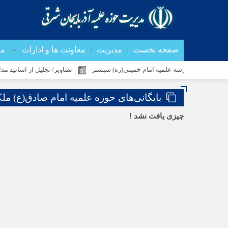
صفحه نخست
مدیریت
معاونت ها و ادارات
مد
اتید مدرسه علمیه امام خمینی(ره) شبستر
تصاویر/ تجلیل از اساتید مدارس علمیه
بایگانی‌های حوزه علمیه امام صادق(ع) مل
چیزی یافت نشد !