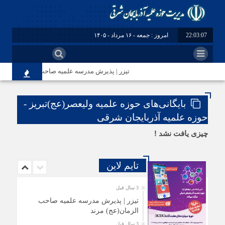
22:03:08
امروز : جمعه - ۱۶ مرداد - ۱۴۰۵
تیزر | پذیرش مدرسه علمیه صاحب الزمان(عج) مرن
بایگانی‌های حوزه علمیه ولیعصر(عج)تبریز -
حوزه علمیه آذربایجان شرقی
چیزی یافت نشد !
تایم لاین
3 سال قبل
تیزر | پذیرش مدرسه علمیه صاحب
الزمان(عج) مرند
3 سال قبل