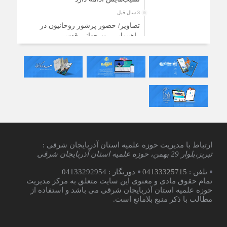
3 سال قبل
تصاویر/ حضور پرشور روحانیون در
راهپیمایی روز جهانی قدس
3 سال قبل
توزیع ۲۰۰ بسته معیشتی بین نیازمندان
تبریزی
3 سال قبل
یادداشت رسیده | شب تقدیر مقدرات
یک‌ساله
ارتباط با مدیریت حوزه علمیه استان آذربایجان شرقی :
تبریز،بلوار 29 بهمن، حوزه علمیه استان آذربایجان شرقی
تلفن :
04133325715
دورنگار : 04133292954
تمام حقوق مادی و معنوی این سایت متعلق به مرکز مدیریت
حوزه علمیه استان آذربایجان شرقی می باشد و استفاده از
مطالب با ذکر منبع بلامانع است.