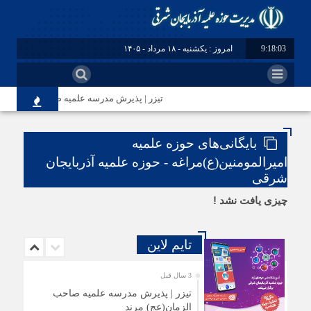
9:18:03
امروز : یکشنبه - ۱۸ مرداد - ۱۴۰۵
تیزر | پذیرش مدرسه علمیه صاحب الزمان(عج)
بایگانی‌های حوزه علمیه
امیرالمومنین(ع)مراغه - حوزه علمیه آذربایجان
شرقی
چیزی یافت نشد !
تایم لاین
3 سال قبل
تیزر | پذیرش مدرسه علمیه صاحب
الزمان(عج) مرند