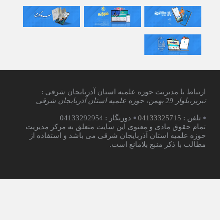
توزیع ۲۰۰ بسته معیشتی بین نیازمندان
تبریزی
3 سال قبل
یادداشت رسیده | شب تقدیر مقدرات
یک‌ساله
ارتباط با مدیریت حوزه علمیه استان آذربایجان شرقی :
تبریز،بلوار 29 بهمن، حوزه علمیه استان آذربایجان شرقی
تلفن :
04133325715
دورنگار : 04133292954
تمام حقوق مادی و معنوی این سایت متعلق به مرکز مدیریت
حوزه علمیه استان آذربایجان شرقی می باشد و استفاده از
مطالب با ذکر منبع بلامانع است.