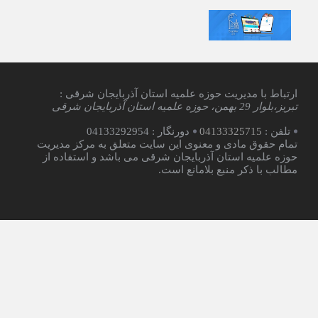
3 سال قبل
یادداشت رسیده | شب تقدیر مقدرات
یک‌ساله
ارتباط با مدیریت حوزه علمیه استان آذربایجان شرقی :
تبریز،بلوار 29 بهمن، حوزه علمیه استان آذربایجان شرقی
تلفن :
04133325715
دورنگار : 04133292954
تمام حقوق مادی و معنوی این سایت متعلق به مرکز مدیریت
حوزه علمیه استان آذربایجان شرقی می باشد و استفاده از
مطالب با ذکر منبع بلامانع است.