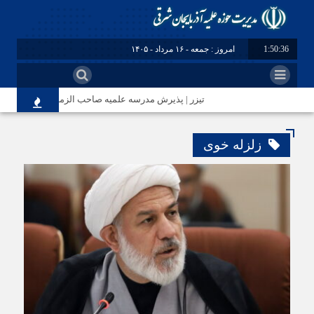
1:50:36
امروز : جمعه - ۱۶ مرداد - ۱۴۰۵
تیزر | پذیرش مدرسه علمیه صاحب الزمان(عج) مرند
زلزله خوی