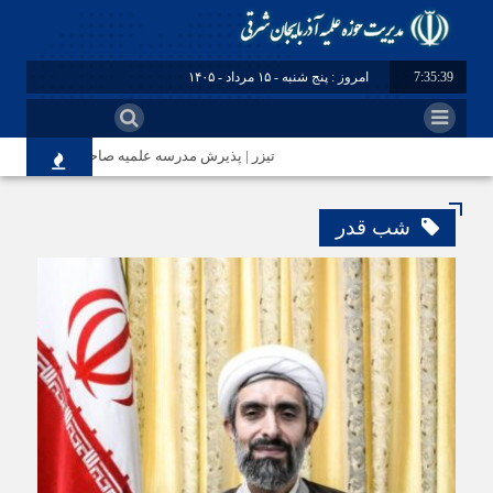
7:35:40
امروز : پنج شنبه - ۱۵ مرداد - ۱۴۰۵
تیزر | پذیرش مدرسه علمیه صاحب الزمان(عج) مر
شب قدر