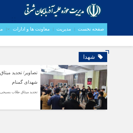
صفحه نخست
مدیریت
معاونت ها و ادارات
مد
شهدا
تصاویر/ تجدید میثاق
شهدای گمنام
تجدید میثاق طلاب بسیجی م