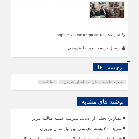
لینک کوتاه :
https://az.ismc.ir/?p=1004
ارسال توسط :
روابط عمومی
برچسب ها
حوزه علمیه استان آذربایجان شرقی
طالبیه
نوشته های مشابه
تصاویر/ تجلیل از اساتید مدرسه علمیه طالبیه تبریز
توزیع ۲۰۰ بسته معیشتی بین نیازمندان تبریزی
فرمایشات رهبر معظم انقلاب اسلامی حجت را بر همگان