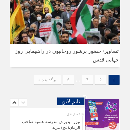
تصاویر/ حضور پرشور روحانیون در راهپیمایی روز
جهانی قدس
…
1
2
3
6
برگهٔ بعد »
تایم لاین
3 سال قبل
تیزر | پذیرش مدرسه علمیه صاحب
الزمان(عج) مرند