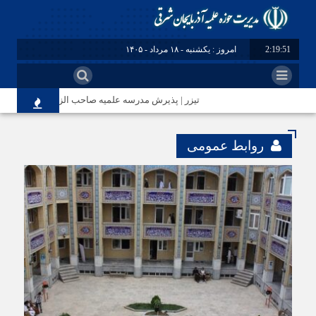
2:19:52
امروز : یکشنبه - ۱۸ مرداد - ۱۴۰۵
تیزر | پذیرش مدرسه علمیه صاحب الزمان(عج) مرند
روابط عمومی