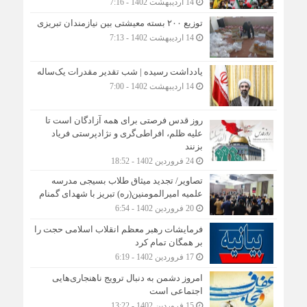
14 اردیبهشت 1402 - 7:16
توزیع ۲۰۰ بسته معیشتی بین نیازمندان تبریزی
14 اردیبهشت 1402 - 7:13
یادداشت رسیده | شب تقدیر مقدرات یک‌ساله
14 اردیبهشت 1402 - 7:00
روز قدس فرصتی برای همه آزادگان است تا
علیه ظلم، افراطی‌گری و نژادپرستی فریاد
بزنند
24 فروردین 1402 - 18:52
تصاویر/ تجدید میثاق طلاب بسیجی مدرسه
علمیه امیرالمومنین(ره) تبریز با شهدای گمنام
20 فروردین 1402 - 6:54
فرمایشات رهبر معظم انقلاب اسلامی حجت را
بر همگان تمام کرد
17 فروردین 1402 - 6:19
امروز دشمن به دنبال ترویج ناهنجاری‌هایی
اجتماعی است
15 فروردین 1402 - 13:22