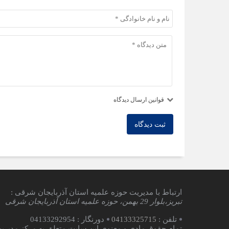
قوانین ارسال دیدگاه
ثبت دیدگاه
ارتباط با مدیریت حوزه علمیه استان آذربایجان شرقی :
تبریز،بلوار 29 بهمن، حوزه علمیه استان آذربایجان شرقی
تلفن :
04133325715
دورنگار : 04133292954
تمام حقوق مادی و معنوی این سایت متعلق به مرکز مدیریت