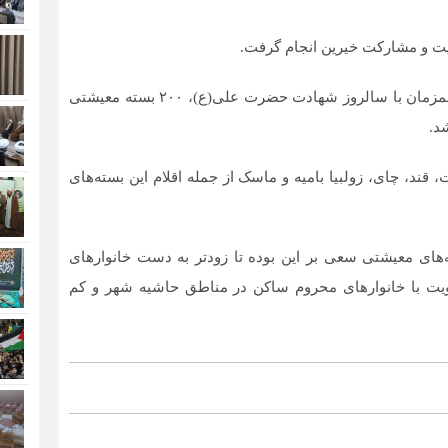
ریت و مشارکت خیرین انجام گرفت.
این طلبه جهادی مدرسه علمیه طالبیه تبریز، یادآور شد: همزمان با سالروز شهادت حضرت علی(ع)، ۲۰۰ بسته معیشتی
 قند، چای، زولبیا بامیه و ماسک از جمله اقلام این بسته‌های
ته‌های معیشتی سعی بر این بوده تا زودتر به دست خانوارهای
لویت با خانوارهای محروم ساکن در مناطق حاشیه شهر و کم