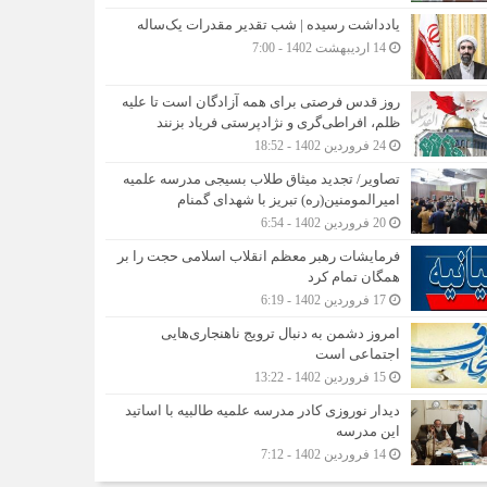
یادداشت رسیده | شب تقدیر مقدرات یک‌ساله
14 اردیبهشت 1402 - 7:00
روز قدس فرصتی برای همه آزادگان است تا علیه
ظلم، افراطی‌گری و نژادپرستی فریاد بزنند
24 فروردین 1402 - 18:52
تصاویر/ تجدید میثاق طلاب بسیجی مدرسه علمیه
امیرالمومنین(ره) تبریز با شهدای گمنام
20 فروردین 1402 - 6:54
فرمایشات رهبر معظم انقلاب اسلامی حجت را بر
همگان تمام کرد
17 فروردین 1402 - 6:19
امروز دشمن به دنبال ترویج ناهنجاری‌هایی
اجتماعی است
15 فروردین 1402 - 13:22
دیدار نوروزی کادر مدرسه علمیه طالبیه با اساتید
این مدرسه
14 فروردین 1402 - 7:12