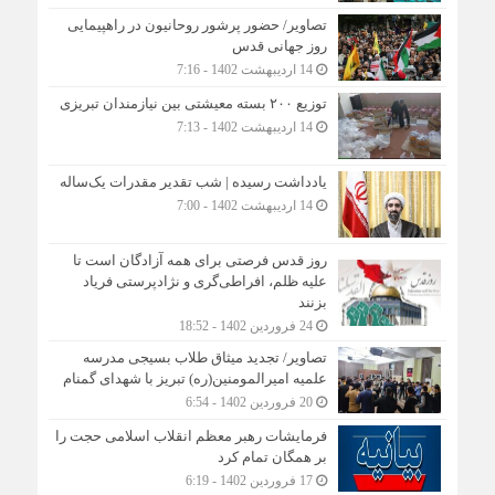
تصاویر/ حضور پرشور روحانیون در راهپیمایی
روز جهانی قدس
14 اردیبهشت 1402 - 7:16
توزیع ۲۰۰ بسته معیشتی بین نیازمندان تبریزی
14 اردیبهشت 1402 - 7:13
یادداشت رسیده | شب تقدیر مقدرات یک‌ساله
14 اردیبهشت 1402 - 7:00
روز قدس فرصتی برای همه آزادگان است تا
علیه ظلم، افراطی‌گری و نژادپرستی فریاد
بزنند
24 فروردین 1402 - 18:52
تصاویر/ تجدید میثاق طلاب بسیجی مدرسه
علمیه امیرالمومنین(ره) تبریز با شهدای گمنام
20 فروردین 1402 - 6:54
فرمایشات رهبر معظم انقلاب اسلامی حجت را
بر همگان تمام کرد
17 فروردین 1402 - 6:19