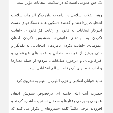
یک حق عمومی است که در سلامت انتخابات مؤثر است.
رهبر انقلاب اسلامی در ادامه به بیان دیگر الزامات سلامت
انتخابات پرداختند و گفتند: «تمکین همه دستگاههای دست
اندرکار انتخابات به قانون و رعایت مُرّ قانون»، «اهانت
نکردن به نهادهای قانونی»، «مشوش نکردن اذهان
عمومی»، «اهانت نکردن نامزدهای انتخاباتی به یکدیگر و
حتی پرهیز از غیبت»، «ندادنِ و عده های غیرعملی و
غیرقانونی»، و «برخورد صادقانه با مردم» از جمله معیارها
و آداب لازم برای یک رقابت سالم انتخاباتی است.
نباید جوانان انقلابی و حزب اللهی را متهم به تندروی کرد
حضرت آیت الله خامنه ای درخصوص تشویش اذهان
عمومی به برخی رفتارها و سخنان نسنجیده اشاره کردند و
افزودند: برخی دائماً کلمه «تندروها» را تکرار می کنند که