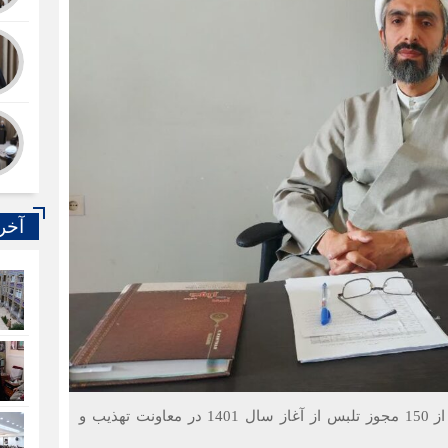
آخر
معاون تهذیب و تربیت آذربایجان شرقی از صدور بیش از 150 مجوز تلبس از آغاز سال 1401 در معاونت تهذیب و