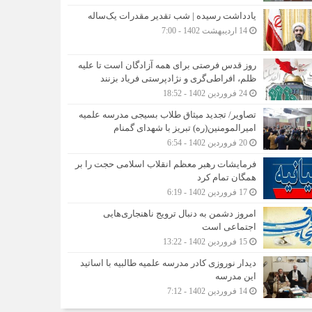
یادداشت رسیده | شب تقدیر مقدرات یک‌ساله
14 اردیبهشت 1402 - 7:00
روز قدس فرصتی برای همه آزادگان است تا علیه
ظلم، افراطی‌گری و نژادپرستی فریاد بزنند
24 فروردین 1402 - 18:52
تصاویر/ تجدید میثاق طلاب بسیجی مدرسه علمیه
امیرالمومنین(ره) تبریز با شهدای گمنام
20 فروردین 1402 - 6:54
فرمایشات رهبر معظم انقلاب اسلامی حجت را بر
همگان تمام کرد
17 فروردین 1402 - 6:19
امروز دشمن به دنبال ترویج ناهنجاری‌هایی
اجتماعی است
15 فروردین 1402 - 13:22
دیدار نوروزی کادر مدرسه علمیه طالبیه با اساتید
این مدرسه
14 فروردین 1402 - 7:12