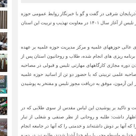
ربایجان شرقی در گفت و گو با خبرنگار روابط عمومی حوزه
علمیه استان آذربایجان شرقی، از صدور بیش از ۱۵۰ مجوز تلبس از آغاز سال ۱۴۰۱ در معاونت تهذیب و تربیت این استان
عالی حوزه‏های علمیه و مرکز مدیریت حوزه علمیه بر عهده
برنامه ‏ریزی ‏های انجام شده، طلاب و روحانیون استان پس از
ن دوره مجازی کارگاه‏های مهارتی تلبس و قبولی در مصاحبه
حبه علمی تربیتی که با حضور دو تن از اساتید حوزه علمیه
ر این آزمون، موفق به دریافت مجوز تلبس و مفتخر به پوشیدن
یت و تاکید بر پوشیدن این لباس مقدس از سوی طلابی که در
 اظهار داشت: طلبه و روحانی از نظر صنفی و شغلی از تبار
ه آنها بر دوش داشته‌اند و خدمتی را که آنها در جامعه انجام
 خدا به واسطه وحی با پیام خدا آشنا شدند، طلبه نیز در دوره