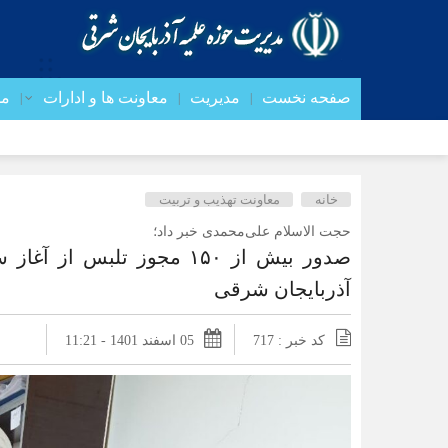
صفحه نخست
مدیریت
معاونت ها و ادارات
مد
خانه
معاونت تهذیب و تربیت
حجت الاسلام علی‌‎محمدی خبر داد؛
آذربایجان شرقی
کد خبر : 717
05 اسفند 1401 - 11:21