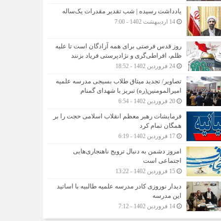
یادداشت رسیده | شب تقدیر مقدرات یک‌ساله
14 اردیبهشت 1402 - 7:00
روز قدس فرصتی برای همه آزادگان است تا علیه
ظلم، افراطی‌گری و نژادپرستی فریاد بزنند
24 فروردین 1402 - 18:52
تصاویر/ تجدید میثاق طلاب بسیجی مدرسه علمیه
امیرالمومنین(ره) تبریز با شهدای گمنام
20 فروردین 1402 - 6:54
فرمایشات رهبر معظم انقلاب اسلامی حجت را بر
همگان تمام کرد
17 فروردین 1402 - 6:19
امروز دشمن به دنبال ترویج ناهنجاری‌هایی
اجتماعی است
15 فروردین 1402 - 13:22
دیدار نوروزی کادر مدرسه علمیه طالبیه با اساتید
این مدرسه
14 فروردین 1402 - 7:12