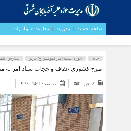
صفحه نخست
مدیریت
معاونت ها و ادارات
مد
خانه
حوزه علمیه امیرالمومنین(ع) تبریز
مدارس علمیه
طرح کشوری عفاف و حجاب ستاد امر به معرو
کد خبر : 860
22 اسفند 1401 - 9:27