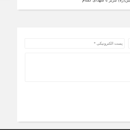
ن(ره) تبریز با شهدای گمنام