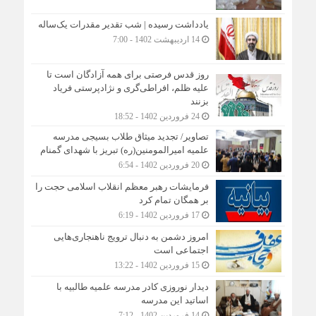
یادداشت رسیده | شب تقدیر مقدرات یک‌ساله
14 اردیبهشت 1402 - 7:00
روز قدس فرصتی برای همه آزادگان است تا
علیه ظلم، افراطی‌گری و نژادپرستی فریاد
بزنند
24 فروردین 1402 - 18:52
تصاویر/ تجدید میثاق طلاب بسیجی مدرسه
علمیه امیرالمومنین(ره) تبریز با شهدای گمنام
20 فروردین 1402 - 6:54
فرمایشات رهبر معظم انقلاب اسلامی حجت را
بر همگان تمام کرد
17 فروردین 1402 - 6:19
امروز دشمن به دنبال ترویج ناهنجاری‌هایی
اجتماعی است
15 فروردین 1402 - 13:22
دیدار نوروزی کادر مدرسه علمیه طالبیه با
اساتید این مدرسه
14 فروردین 1402 - 7:12