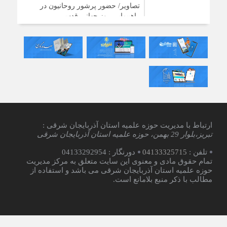
تصاویر/ حضور پرشور روحانیون در
راهپیمایی روز جهانی قدس
3 سال قبل
توزیع ۲۰۰ بسته معیشتی بین نیازمندان
تبریزی
3 سال قبل
یادداشت رسیده | شب تقدیر مقدرات
یک‌ساله
ارتباط با مدیریت حوزه علمیه استان آذربایجان شرقی :
تبریز،بلوار 29 بهمن، حوزه علمیه استان آذربایجان شرقی
تلفن :
04133325715
دورنگار : 04133292954
تمام حقوق مادی و معنوی این سایت متعلق به مرکز مدیریت
حوزه علمیه استان آذربایجان شرقی می باشد و استفاده از
مطالب با ذکر منبع بلامانع است.