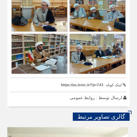
لینک کوتاه :
https://az.ismc.ir/?p=743
ارسال توسط :
روابط عمومی
گالری تصاویر مرتبط