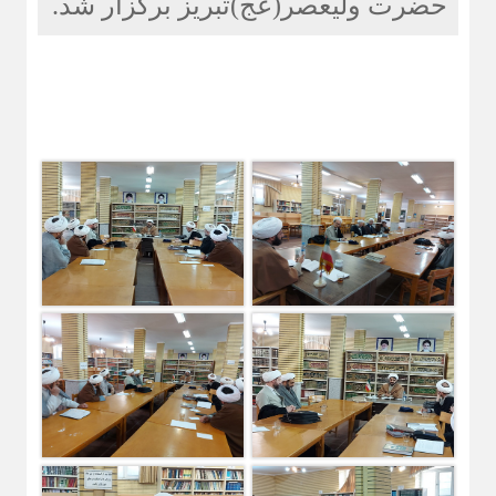
حضرت ولیعصر(عج)تبریز برگزار شد.